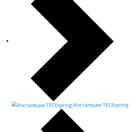
Инсталяции TECEspring